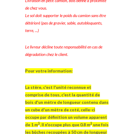
Livraison en petit camion, bois benné à proximité
de chez vous.
Le sol doit supporter le poids du camion sans être
détérioré (pas de gravier, sable, autobloquants,
terre, ...)
Le livreur décline toute responsabilité en cas de
dégradation chez le client.
Pour votre information:
La stère, c'est l'unité reconnue et
comprise de tous, c'est la quantité de
bois d'un mètre de longueur contenu dans
un cube d'un mètre de coté, celle-ci
occupe par définition un volume apparent
3
3
de 1 m
. Il n'occupe plus que 0.8 m
une fois
les bûches recoupées à 50 cm de longueur