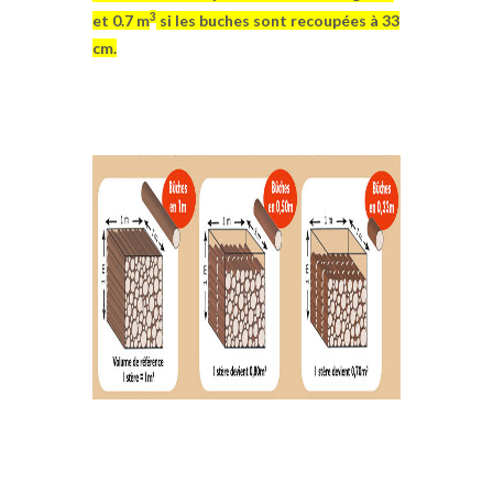
3
et 0.7 m
si les buches sont recoupées à 33
cm.